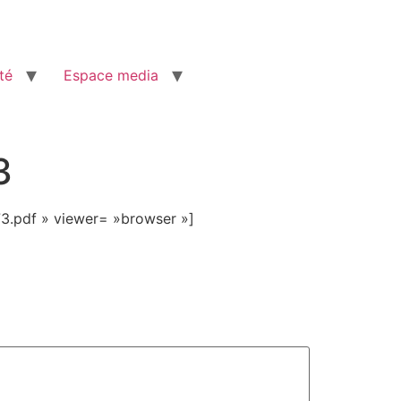
té
Espace media
3
3.pdf » viewer= »browser »]