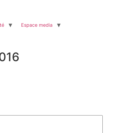
té
Espace media
2016