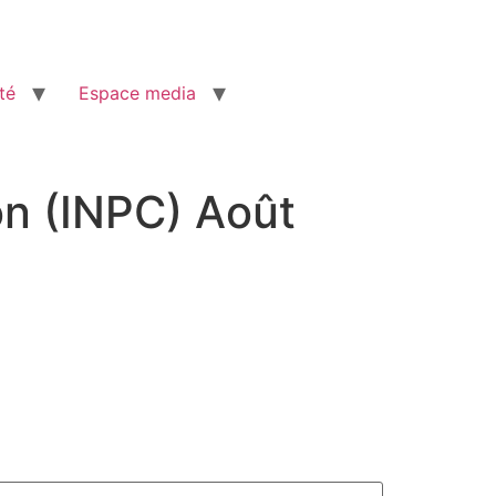
té
Espace media
on (INPC) Août