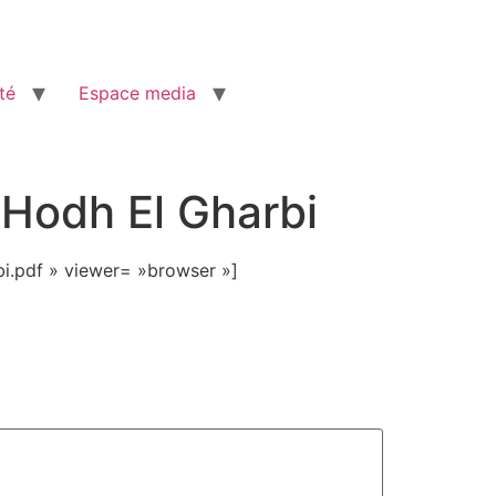
té
Espace media
 Hodh El Gharbi
i.pdf » viewer= »browser »]