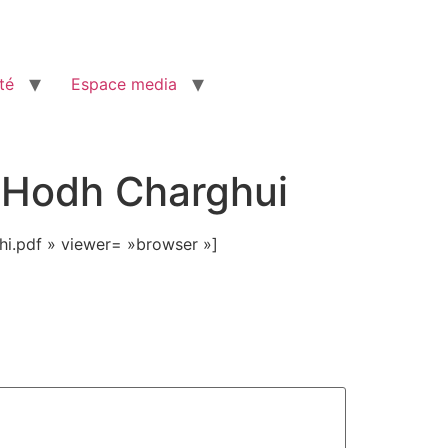
té
Espace media
e Hodh Charghui
i.pdf » viewer= »browser »]