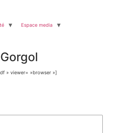
té
Espace media
 Gorgol
df » viewer= »browser »]