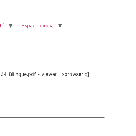
té
Espace media
24-Bilingue.pdf » viewer= »browser »]