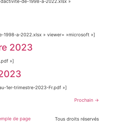
dactivite-de-1998-a-2022.xlsx »
e-1998-a-2022.xlsx » viewer= »microsoft »]
tre 2023
pdf »]
 2023
-1er-trimestre-2023-Fr.pdf »]
Prochain
→
emple de page
Tous droits réservés