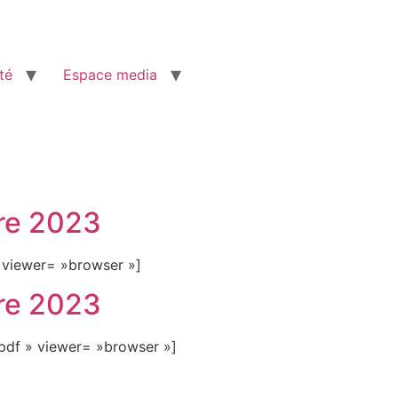
té
Espace media
tre 2023
 viewer= »browser »]
tre 2023
pdf » viewer= »browser »]