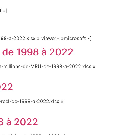
f »]
98-a-2022.xlsx » viewer= »microsoft »]
U de 1998 à 2022
n-millions-de-MRU-de-1998-a-2022.xlsx »
022
-reel-de-1998-a-2022.xlsx »
98 à 2022