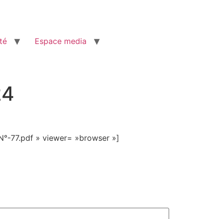
té
Espace media
24
N°-77.pdf » viewer= »browser »]