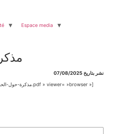
té
Espace media
مذكرة
نشر بتاريخ 07/08/2025
[embeddoc url= »https://ansade.mr/wp-content/uploads/2025/08/مذكرة-حول-الحسابات-الوطنية-السنوية-المؤقتة-2024.pdf » viewer= »browser »]