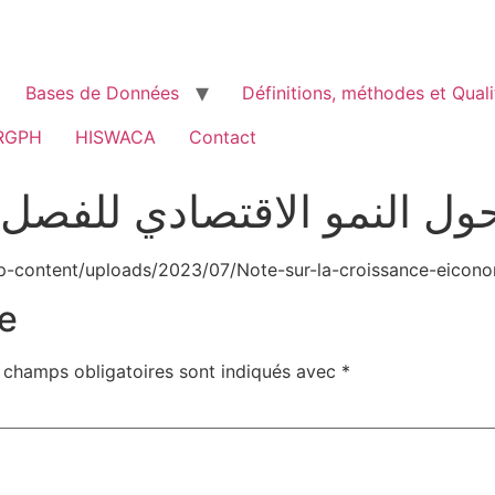
Bases de Données
Définitions, méthodes et Quali
RGPH
HISWACA
Contact
ول النمو الاقتصادي للفصل ال
p-content/uploads/2023/07/Note-sur-la-croissance-eiconom
e
 champs obligatoires sont indiqués avec
*