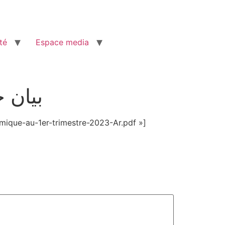
té
Espace media
بيان ح
ique-au-1er-trimestre-2023-Ar.pdf »]