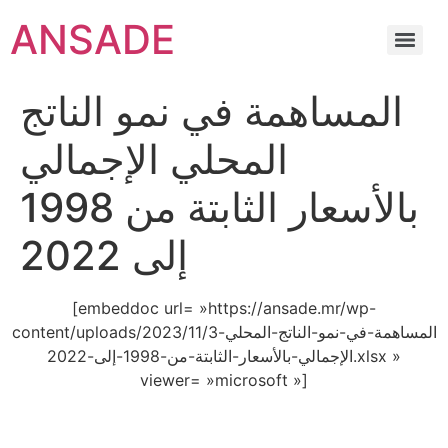
ANSADE
المساهمة في نمو الناتج
المحلي الإجمالي
بالأسعار الثابتة من 1998
إلى 2022
[embeddoc url= »https://ansade.mr/wp-
content/uploads/2023/11/3المساهمة-في-نمو-الناتج-المحلي-
الإجمالي-بالأسعار-الثابتة-من-1998-إلى-2022.xlsx »
viewer= »microsoft »]