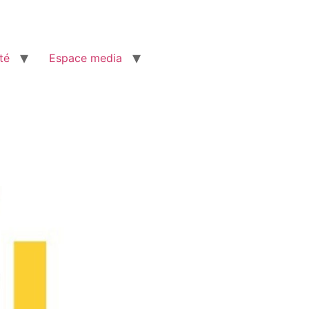
té
Espace media